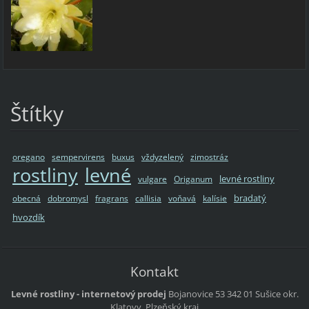
Štítky
oregano
sempervirens
buxus
vždyzelený
zimostráz
rostliny
levné
levné rostliny
vulgare
Origanum
bradatý
obecná
dobromysl
fragrans
callisia
voňavá
kalísie
hvozdík
Kontakt
Levné rostliny - internetový prodej
Bojanovice 53
342 01 Sušice
okr.
Klatovy, Plzeňský kraj