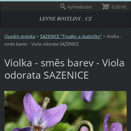
Vyhledávání
0,00 Kč
LEVNE ROSTLINY . CZ
Úvodní stránka
>
SAZENICE "Trvalky a skalničky"
>
Violka -
směs barev - Viola odorata SAZENICE
Violka - směs barev - Viola
odorata SAZENICE