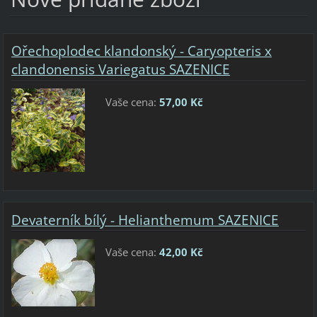
Ořechoplodec klandonský - Caryopteris x
clandonensis Variegatus SAZENICE
Vaše cena:
57,00 Kč
Devaterník bílý - Helianthemum SAZENICE
Vaše cena:
42,00 Kč