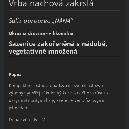
Vrba nachová zakrslá
Salix purpurea „NANA“
Okrasná dřevina - vlhkomilná
Sazenice zakořeněná v nádobě,
vegetativně množená
Popis:
Kompaktně rostoucí opadavá dřevina s fialovými
výhony vytvářející kulovitý keř zakrslého vzrůstu s
úzkými stříbřitými listy, kvete červeno-fialovými
jehnědami.
Doba květu: IV. - V.