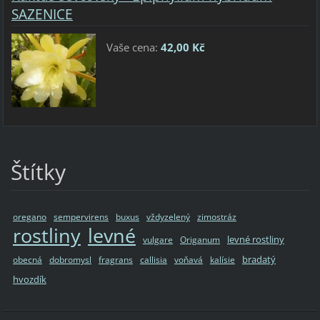
SAZENICE
Vaše cena:
42,00 Kč
Štítky
oregano
sempervirens
buxus
vždyzelený
zimostráz
rostliny
levné
levné rostliny
vulgare
Origanum
bradatý
obecná
dobromysl
fragrans
callisia
voňavá
kalísie
hvozdík