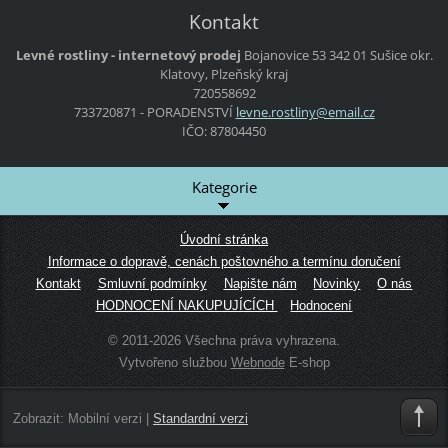
Kontakt
Levné rostliny - internetový prodej
Bojanovice 53
342 01 Sušice
okr.
Klatovy, Plzeňský kraj
720558692
733720871 - PORADENSTVÍ
levne.ro
stliny@e
mail.cz
IČO: 87804450
Kategorie
Úvodní stránka
Informace o dopravě, cenách poštovného a termínu doručení
Kontakt
Smluvní podmínky
Napište nám
Novinky
O nás
HODNOCENÍ NAKUPUJÍCÍCH
Hodnocení
© 2011-2026 Všechna práva vyhrazena.
Vytvořeno službou
Webnode
E-shop
Zobrazit:
Mobilní verzi
|
Standardní verzi