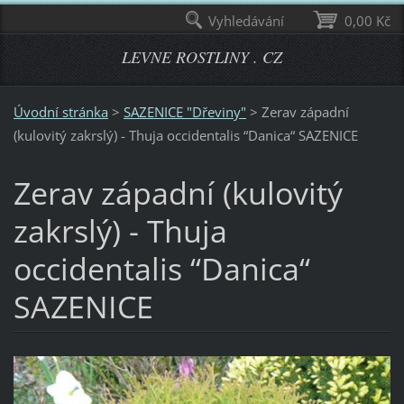
Vyhledávání
0,00 Kč
LEVNE ROSTLINY . CZ
Úvodní stránka
>
SAZENICE "Dřeviny"
>
Zerav západní
(kulovitý zakrslý) - Thuja occidentalis “Danica“ SAZENICE
Zerav západní (kulovitý
zakrslý) - Thuja
occidentalis “Danica“
SAZENICE