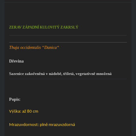
ZERAV ZÁPADNÍ KULOVITÝ ZAKRSLÝ
Thuja occidentalis “Danica“
Dřevina
Sazenice zakořeněná v nádobě, tříletá, vegetativně množená
Popis:
Výška: až 80 cm
Mrazuvdornost: plně mrazuvzdorná