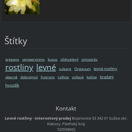
Štítky
oregano
sempervirens
buxus
vždyzelený
zimostráz
rostliny
levné
levné rostliny
vulgare
Origanum
bradatý
obecná
dobromysl
fragrans
callisia
voňavá
kalísie
hvozdík
Kontakt
Levné rostliny - internetový prodej
Bojanovice 53
342 01 Sušice
okr.
Klatovy, Plzeňský kraj
720558692