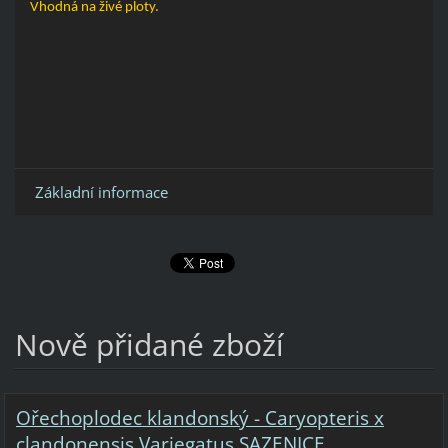
Vhodná na živé ploty.
Základní informace
Nově přidané zboží
Ořechoplodec klandonský - Caryopteris x
clandonensis Variegatus SAZENICE