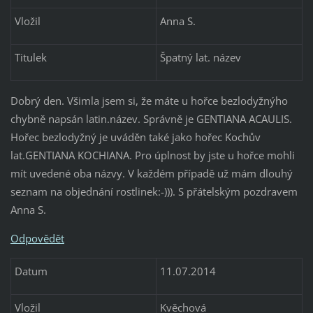
Vložil
Anna S.
Titulek
Špatný lat. název
Dobrý den. Všimla jsem si, že máte u hořce bezlodyžnýho
chybně napsán latin.název. Správně je GENTIANA ACAULIS.
Hořec bezlodyžný je uváděn také jako hořec Kochův
lat.GENTIANA KOCHIANA. Pro úplnost by jste u hořce mohli
mít uvedené oba názvy. V každém případě už mám dlouhý
seznam na objednání rostlinek:-))). S přátelským pozdravem
Anna S.
Odpovědět
Datum
11.07.2014
Vložil
Kvěchová