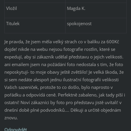
Vložil
Magda K.
Titulek
spokojenost
Je pravda, že jsem měla velký strach co v balíku za 600Kč
dojde! nikde na webu nejsou fotografie rostlin, které se
expedují, aby si zákazník udělal představu o jejich velikosti.
ani emailem jsem na požádání foto nedostala s tím, že foto
neposkytují- to moje obavy ještě zvětšilo! Je velká škoda, že
si sem nedáte alespoň jednu ilustrační fotografii velikosti
Vašich sazeniček, protože to co došlo, bylo naprosto v
pořádku a odpovídá ceně. Perfektně zabaleno, jak tady píší i
ostatní! Noví zákazníci by foto pro představu jistě uvítali! v
dnešní době plné podvodníků.... Děkuji a určitě objednám
znovu.
Odpovědět