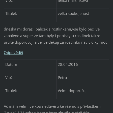
Vložil
lenka martinkova
Titulek
velka spokojenost
dneska mi dorazil balicek s rostlinkami,vse bylo peclive
zabalene a super ze tam byly i popisky u rostlinek takze
urcite doporucuji a velice dekuji za rostlinku navic diky moc
Odpovědět
Datum
28.04.2016
Vložil
Petra
Titulek
Velmi doporučuji!
Ač mám velmi velkou nedůvěru ke všemu s přívlastkem
"levné", Váš eshop jsem přesto zkusila, právě díky