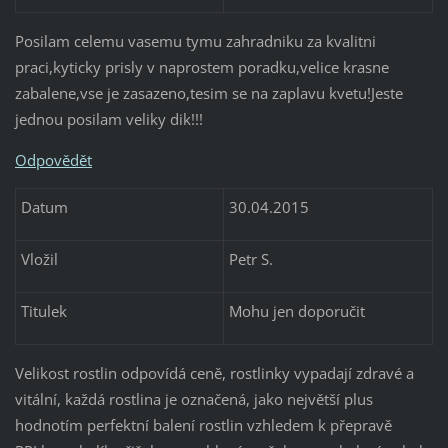
Posilam celemu vasemu tymu zahradniku za kvalitni
praci,kyticky prisly v naprostem poradku,velice krasne
zabalene,vse je zasazeno,tesim se na zaplavu kvetu!Jeste
jednou posilam veliky dik!!!
Odpovědět
Datum
30.04.2015
Vložil
Petr S.
Titulek
Mohu jen doporučit
Velikost rostlin odpovídá ceně, rostlinky vypadají zdravé a
vitální, každá rostlina je označená, jako největší plus
hodnotím perfektní balení rostlin vzhledem k přepravě