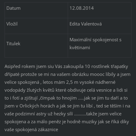
Datum
12.08.2014
Vložil
Edita Valentová
Maximální spokojenost s
Titulek
květinami
Asipřed rokem jsem siu Vás zakoupila 10 rostlinek třapatky
dřípaté protože se mi na vašem obrázku moooc líbily a jsem
velice spokojená , letos mám 2,5 m vysoké nádherné
vodopády žlutých květů které obdivuje celá vesnice a lidi si
to i fotí a zjištují ,čímpak to hnojím .....jak se jim tu daří a to
jsem v Orlických horách a jak se jim tu líbí , ted se těším i na
vaše podzimní astry už hezky sílí ..........takže jsem velice
spokojena a za málo peněz je hodně muziky jak se říká díky
vaše spokojená zákaznice