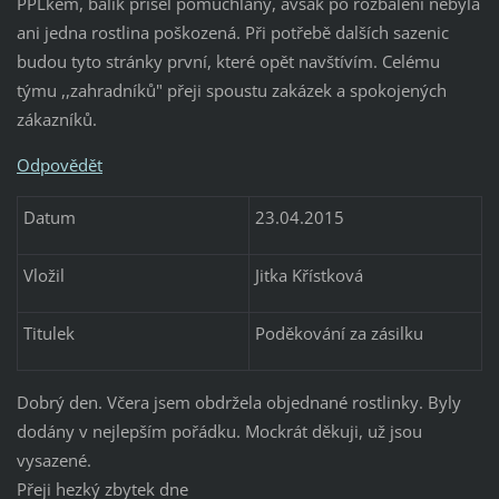
PPLkem, balík přišel pomuchlaný, avšak po rozbalení nebyla
ani jedna rostlina poškozená. Při potřebě dalších sazenic
budou tyto stránky první, které opět navštívím. Celému
týmu ,,zahradníků" přeji spoustu zakázek a spokojených
zákazníků.
Odpovědět
Datum
23.04.2015
Vložil
Jitka Křístková
Titulek
Poděkování za zásilku
Dobrý den. Včera jsem obdržela objednané rostlinky. Byly
dodány v nejlepším pořádku. Mockrát děkuji, už jsou
vysazené.
Přeji hezký zbytek dne