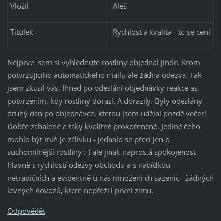
Vložil
Aleš
Titulek
Rychlost a kvalita - to se cení
Nejprve jsem si vyhlédnuté rostliny objednal jinde. Krom
potvrzujícího automatického mailu ale žádná odezva. Tak
jsem zkusil vás. Ihned po odeslání objednávky reakce as
potvrzením, kdy rostliny dorazí. A dorazily. Byly odeslány
druhý den po objednávce, kterou jsem udělal pozdě večer!
Dobře zabalené a taky kvalitně prokořeněné. Jediné čeho
mohlo být míň je zálivku - jednalo se přeci jen o
suchomilnější rostliny :-) ale jinak naprostá spokojenost
hlavně s rychlostí odezvy obchodu a s nabídkou
netradičních a evidentně u nás množení ch sazenic - žádných
levných dovozů, které nepřežijí první zimu.
Odpovědět