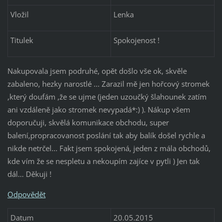
Vložil
Lenka
Titulek
Spokojenost !
Nakupovala jsem podruhé, opět došlo vše ok, skvěle
zabaleno, hezky narostlé ... Zarazil mě jen hořcový stromek
,který doufám ,že se ujme (jeden uzoučký šlahounek zatím
ani vzdáleně jako stromek nevypadá*:) ). Nákup všem
doporučuji, skvělá komunikace obchodu, super
balení,propracovanost poslání tak aby balík došel rychle a
nikde netrčel... Fakt jsem spokojená, jeden z mála obchodů,
kde vím že se nespletu a nekoupím zajíce v pytli ) Jen tak
dál... Děkuji !
Odpovědět
Datum
20.05.2015