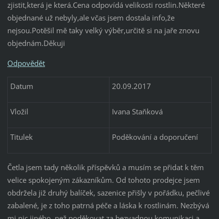
zjistit,která je která.Cena odpovídá velikosti rostlin.Některé
objednané už nebyly,ale včas jsem dostala info,že
nejsou.Potěšil mě taky velký výběr,určitě si na jaře znovu
objednám.Děkuji
Odpovědět
Datum
20.09.2017
Vložil
Ivana Staňková
Titulek
Poděkování a doporučení
Četla jsem tady několik příspěvků a musím se přidat k těm
velice spokojeným zákazníkům. Od tohoto prodejce jsem
obdržela již druhý balíček, sazenice přišly v pořádku, pečlivé
zabalené, je z toho patrná péče a láska k rostlinám. Nezbývá
mi nic jiného, než poděkovat za bezvadnou komunikaci a